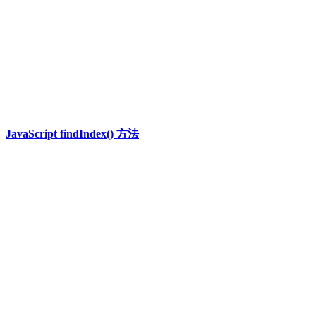
JavaScript findIndex() 方法