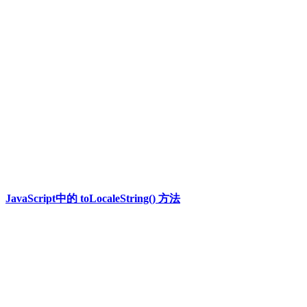
JavaScript中的 toLocaleString() 方法