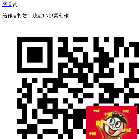
赞
0
赏
给作者打赏，鼓励TA抓紧创作！