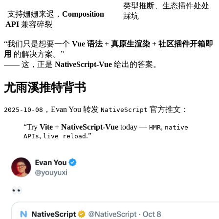
类型推断、生态插件处处
支持姗姗来迟，
Composition
踩坑
API
兼容碎裂
“我们只是想要一个
Vue 语法 + 真原生渲染 + 社区插件开箱即
用
的解决方案。”
—— 这，正是
NativeScript-Vue
给出的答案。
尤雨溪推特背书
，Evan You 转发
官方推文：
2025-10-08
NativeScript
“Try
Vite + NativeScript-Vue
today —
,
HMR
native
,
.”
APIs
live reload