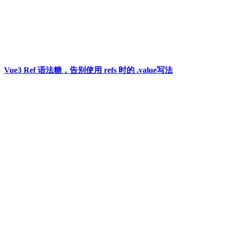
Vue3 Ref 语法糖，告别使用 refs 时的 .value写法