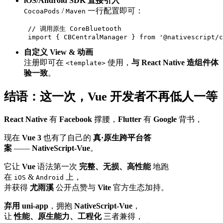
iOS/Android SDK 直接引入
/
一行配置即可：
CocoaPods
Maven
 // 调用原生 CoreBluetooth

自定义 View & 动画
注册即可在
使用，
与 React Native 造组件体
<template>
验一致
。
结语：这一次，Vue 开发者不再低人一等
React Native
有
Facebook
撑腰，
Flutter
有
Google
背书，
现在
Vue 3
也有了自己的
真·原生跨平台答
案
——
NativeScript-Vue
。
它让
Vue
语法第一次
完整、无损、高性能
地跑
在
&
上，
iOS
Android
并获得
尤雨溪
公开点赞与
Vite
官方生态加持。
弃用 uni-app
，拥抱
NativeScript-Vue
，
让
性能、原生能力、工程化
三者兼得，