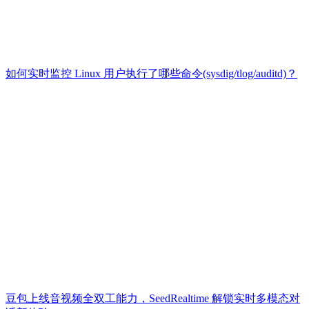
如何实时监控 Linux 用户执行了哪些命令(sysdig/tlog/auditd)？
豆包上线音视频全双工能力，SeedRealtime 解锁实时多模态对