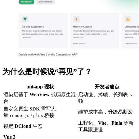
为什么是时候说“再见”了？
uni-app 现状
开发者痛点
渲染层基于
WebView
或弱原生混
启动慢、掉帧、长列表卡
合
顿
自定义原生
SDK
需写大
维护成本高，升级易断裂
量
/
桥接
renderjs
plus
工程化、
Vite
、
Pinia
等新
锁定
DCloud
生态
工具跟进慢
Vue 3