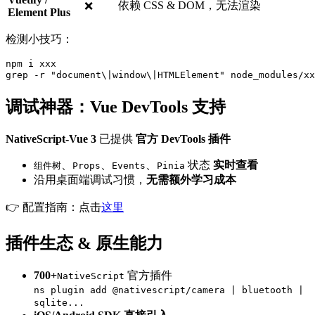
依赖 CSS & DOM，无法渲染
❌
Element Plus
检测小技巧：
npm i xxx

调试神器：Vue DevTools 支持
NativeScript-Vue 3
已提供
官方 DevTools 插件
、
、
、
状态
实时查看
组件树
Props
Events
Pinia
沿用桌面端调试习惯，
无需额外学习成本
👉 配置指南：点击
这里
插件生态 & 原生能力
700+
官方插件
NativeScript
ns plugin add @nativescript/camera | bluetooth |
sqlite...