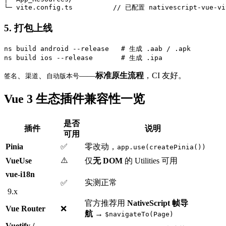
5. 打包上线
ns build android --release   # 生成 .aab / .apk

、
、
——
标准原生流程
，CI 友好。
签名
渠道
自动版本号
Vue 3 生态插件兼容性一览
是否
插件
说明
可用
Pinia
✅
零改动，
app.use(createPinia())
⚠️
VueUse
仅
无 DOM
的 Utilities 可用
vue-i18n
实测正常
✅
9.x
官方推荐用
NativeScript 帧导
Vue Router
❌
航
→
$navigateTo(Page)
Vuetify /