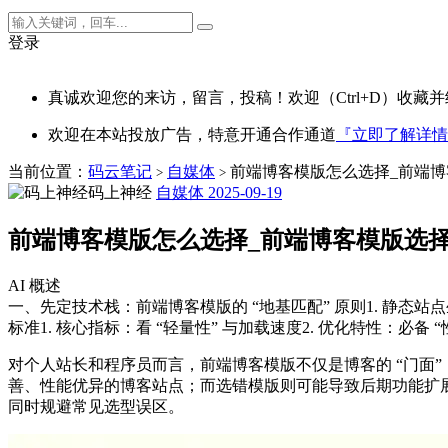
登录
真诚欢迎您的来访，留言，投稿！欢迎（Ctrl+D）收藏并
欢迎在本站投放广告，特意开通合作通道
『立即了解详情
当前位置：
码云笔记
自媒体
前端博客模版怎么选择_前端博
>
>
码上神经
自媒体
2025-09-19
前端博客模版怎么选择_前端博客模版选
AI 概述
一、先定技术栈：前端博客模版的 “地基匹配” 原则1. 静态
标准1. 核心指标：看 “轻量性” 与加载速度2. 优化特性：必备 “性能
对个人站长和程序员而言，前端博客模版不仅是博客的 “门面
善、性能优异的博客站点；而选错模版则可能导致后期功能扩展
同时规避常见选型误区。