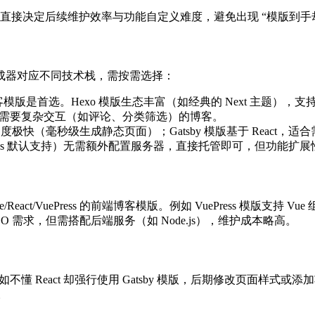
直接决定后续维护效率与功能自定义难度，避免出现 “模版到手却
成器对应不同技术栈，需按需选择：
t，这类前端博客模版是首选。Hexo 模版生态丰富（如经典的 Next 主题），
优，适合需要复杂交互（如评论、分类筛选）的博客。
版，编译速度极快（毫秒级生成静态页面）；Gatsby 模版基于 Reac
GitHub Pages 默认支持）无需额外配置服务器，直接托管即可，但
ct/VuePress 的前端博客模版。例如 VuePress 模版
EO 需求，但需搭配后端服务（如 Node.js），维护成本略高。
懂 React 却强行使用 Gatsby 模版，后期修改页面样式或
。