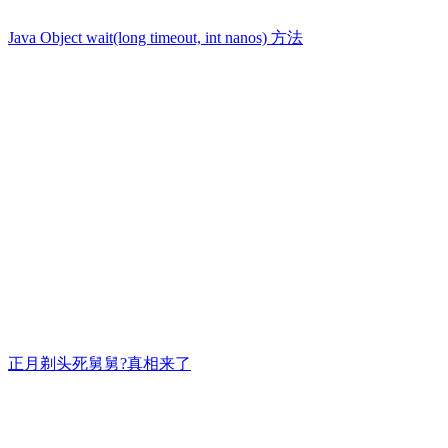
Java Object wait(long timeout, int nanos) 方法
正月剃头死舅舅?真相来了