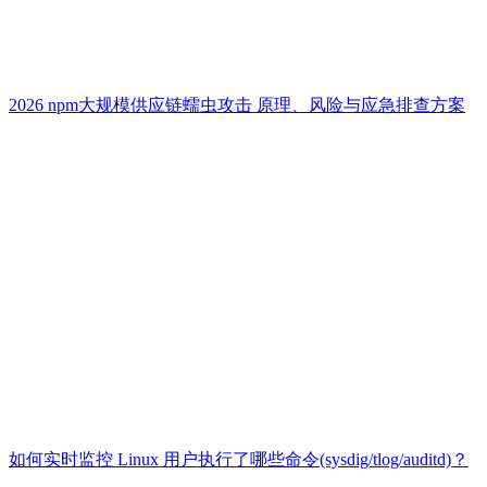
2026 npm大规模供应链蠕虫攻击 原理、风险与应急排查方案
如何实时监控 Linux 用户执行了哪些命令(sysdig/tlog/auditd)？