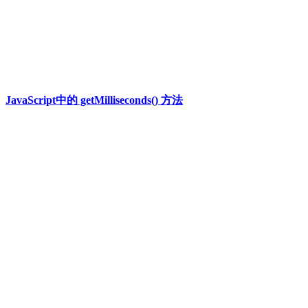
JavaScript中的 getMilliseconds() 方法