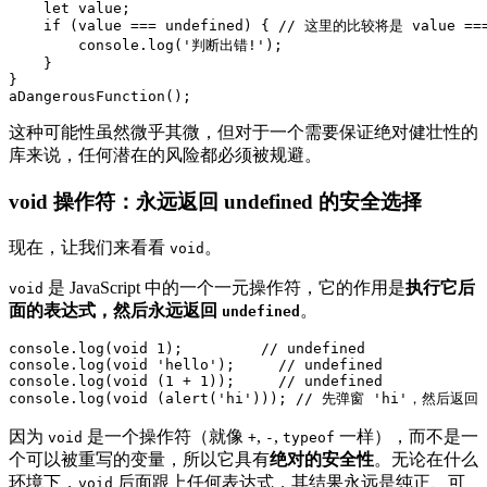
    let value;

    if (value === undefined) { // 这里的比较将是 value === 
        console.log('判断出错!');

    }

}

aDangerousFunction();
这种可能性虽然微乎其微，但对于一个需要保证绝对健壮性的
库来说，任何潜在的风险都必须被规避。
void 操作符：永远返回 undefined 的安全选择
现在，让我们来看看
。
void
是 JavaScript 中的一个一元操作符，它的作用是
执行它后
void
面的表达式，然后永远返回
。
undefined
console.log(void 1);         // undefined

console.log(void 'hello');     // undefined

console.log(void (1 + 1));     // undefined

因为
是一个操作符（就像
,
,
一样），而不是一
void
+
-
typeof
个可以被重写的变量，所以它具有
绝对的安全性
。无论在什么
环境下，
后面跟上任何表达式，其结果永远是纯正、可
void