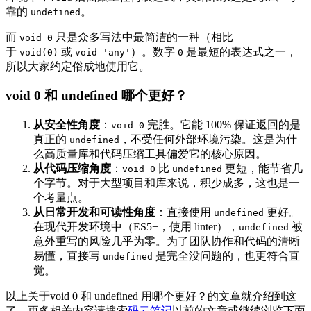
靠的
。
undefined
而
只是众多写法中最简洁的一种（相比
void 0
于
或
）。数字
是最短的表达式之一，
void(0)
void 'any'
0
所以大家约定俗成地使用它。
void 0 和 undefined 哪个更好？
从安全性角度
：
完胜。它能 100% 保证返回的是
void 0
真正的
，不受任何外部环境污染。这是为什
undefined
么高质量库和代码压缩工具偏爱它的核心原因。
从代码压缩角度
：
比
更短，能节省几
void 0
undefined
个字节。对于大型项目和库来说，积少成多，这也是一
个考量点。
从日常开发和可读性角度
：直接使用
更好。
undefined
在现代开发环境中（ES5+，使用 linter），
被
undefined
意外重写的风险几乎为零。为了团队协作和代码的清晰
易懂，直接写
是完全没问题的，也更符合直
undefined
觉。
以上关于void 0 和 undefined 用哪个更好？的文章就介绍到这
了，更多相关内容请搜索
码云笔记
以前的文章或继续浏览下面