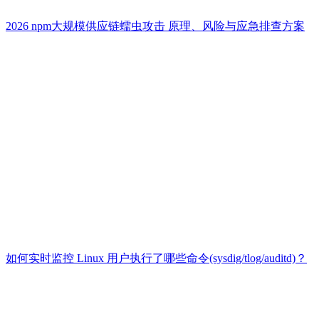
2026 npm大规模供应链蠕虫攻击 原理、风险与应急排查方案
如何实时监控 Linux 用户执行了哪些命令(sysdig/tlog/auditd)？