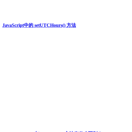
JavaScript中的 setUTCHours() 方法