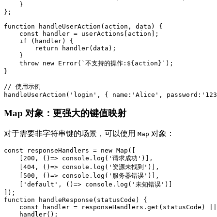
    }

};

function handleUserAction(action, data) {

    const handler = userActions[action];

    if (handler) {

        return handler(data);

    }

    throw new Error(`不支持的操作:${action}`);

}

// 使用示例

handleUserAction('login', { name:'Alice', password:'123
Map 对象：更强大的键值映射
对于需要非字符串键的场景，可以使用
对象：
Map
const responseHandlers = new Map([

    [200, ()=> console.log('请求成功')],

    [404, ()=> console.log('资源未找到')],

    [500, ()=> console.log('服务器错误')],

    ['default', ()=> console.log('未知错误')]

]);

function handleResponse(statusCode) {

    const handler = responseHandlers.get(statusCode) ||
    handler();
