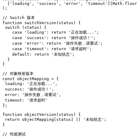
  ['loading', 'success', 'error', 'timeout'][Math.floor
);

// Switch 版本

function switchVersion(status) {

 switch (status) {

    case 'loading': return '正在加载...';

    case 'success': return '操作成功！';

    case 'error': return '操作失败，请重试';

    case 'timeout': return '请求超时';

    default: return '未知状态';

  }

}

// 对象映射版本

const objectMapping = {

 loading: '正在加载...',

 success: '操作成功！',

 error: '操作失败，请重试',

 timeout: '请求超时'

};

function objectVersion(status) {

 return objectMapping[status] || '未知状态';

}

// 性能测试
