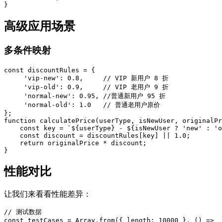
}
高级应用场景
多条件映射
const discountRules = {

     'vip-new': 0.8,     // VIP 新用户 8 折

     'vip-old': 0.9,     // VIP 老用户 9 折

     'normal-new': 0.95, //普通新用户 95 折

     'normal-old': 1.0   // 普通老用户原价

};

function calculatePrice(userType, isNewUser, originalPr
    const key = `${userType} - ${isNewUser ? 'new' : 'o
    const discount = discountRules[key] || 1.0;

    return originalPrice * discount;

}
性能对比
让我们来看看性能差异：
// 测试数据

const testCases = Array.from({ length: 10000 }, () =>
