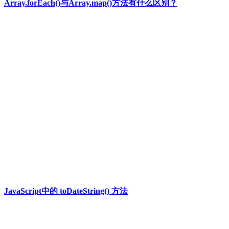
Array.forEach()与Array.map()方法有什么区别？
JavaScript中的 toDateString() 方法