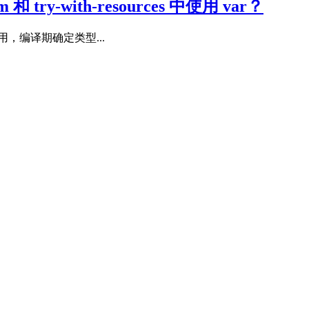
try-with-resources 中使用 var？
用，编译期确定类型...