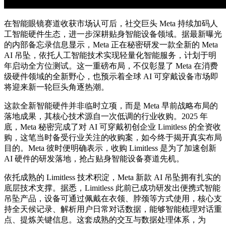
在智能眼镜赛道收获市场认可后，社交巨头 Meta 持续加码人
工智能硬件生态，进一步深耕贴身智能设备领域。据最新曝光
的内部备忘录信息显示，Meta 正在秘密研发一款全新的 Meta
AI 吊坠，依托人工智能技术实现轻量化智能服务，计划于明
年启动全方位测试。这一重磅布局，不仅彰显了 Meta 在消费
级硬件领域的全新野心，也预示着全球 AI 可穿戴设备市场即
将迎来新一轮巨头角逐热潮。
这款全新智能硬件并非临时立项，而是 Meta 早前战略布局的
落地成果，其核心技术源自一次低调的行业收购。2025 年
底，Meta 秘密完成了对 AI 可穿戴初创企业 Limitless 的全资收
购，这笔当时备受行业关注的收购案，如今终于揭开真实布局
目的。Meta 彼时便明确表示，收购 Limitless 是为了加速创新
AI 硬件的研发落地，抢占贴身智能设备赛道先机。
依托成熟的 Limitless 技术积淀，Meta 新款 AI 吊坠拥有扎实的
底层技术支撑。据悉，Limitless 此前已成功研发出便携式智能
吊坠产品，设备可通过佩戴在衣领、脖颈等方式使用，核心支
持全天候记录、解析用户日常对话数据，能够智能梳理对话重
点、提炼关键信息。这套成熟的交互与数据处理体系，为