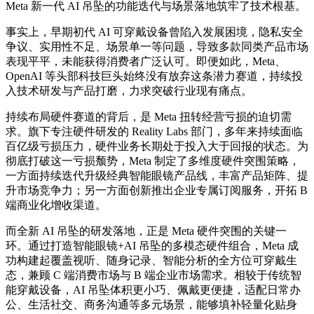
Meta 新一代 AI 吊坠的功能迭代与场景落地筑牢了技术根基。
事实上，早期初代 AI 可穿戴设备曾陷入发展困境，隐私安全
争议、实用性不足、场景单一等问题，导致多款同类产品市场
表现平平，未能获得消费者广泛认可。即便如此，Meta、
OpenAI 等头部科技巨头始终没有放弃这条潜力赛道，持续投
入技术研发与产品打磨，力求突破行业现有痛点。
持续布局硬件赛道的背后，是 Meta 扭转经营亏损的迫切需
求。旗下专注硬件研发的 Reality Labs 部门，多年来持续面临
百亿级亏损压力，硬件业务长期处于投入大于回报的状态。为
彻底打破这一亏损颓势，Meta 制定了多维度硬件突围策略，
一方面持续迭代升级经典智能眼镜产品线，丰富产品矩阵、提
升市场竞争力；另一方面创新推出企业专属订阅服务，开拓 B
端商业化增收渠道。
而全新 AI 吊坠的研发落地，正是 Meta 硬件突围的关键一
环。通过打造智能眼镜+AI 吊坠的多模态硬件组合，Meta 成
功构建起覆盖视听、随身记录、智能分析的全方位可穿戴生
态，兼顾 C 端消费市场与 B 端企业市场需求。相较于传统智
能穿戴设备，AI 吊坠体积更小巧、佩戴更便捷，适配日常办
公、生活社交、商务沟通等多元场景，能够填补轻量化贴身