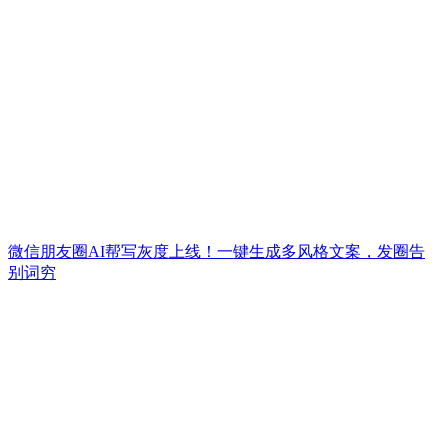
微信朋友圈AI帮写灰度上线！一键生成多风格文案，发圈告
别词穷