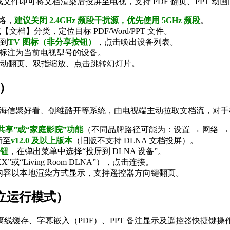
载文件即可将文档渲染后投屏至电视，支持 PDF 翻页、PPT 动画
网络，
建议关闭 2.4GHz 频段干扰源，优先使用 5GHz 频段
。
档】分类，定位目标 PDF/Word/PPT 文件。
到
TV 图标（非分享按钮）
，点击唤出设备列表。
明确标注为当前电视型号的设备。
动翻页、双指缩放、点击跳转幻灯片。
案）
电视、海信聚好看、创维酷开等系统，由电视端主动拉取文档流，对
体共享”或“家庭影院”功能
（不同品牌路径可能为：设置 → 网络 
新至
v12.0 及以上版本
（旧版不支持 DLNA 文档投屏）。
按钮
，在弹出菜单中选择“投屏到 DLNA 设备”。
或“Living Room DLNA”），点击连接。
，文档内容以本地渲染方式显示，支持遥控器方向键翻页。
独立运行模式）
线缓存、字幕嵌入（PDF）、PPT 备注显示及遥控器快捷键