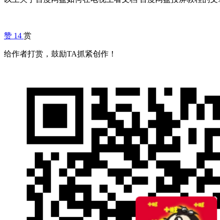
赞
14
赏
给作者打赏，鼓励TA抓紧创作！