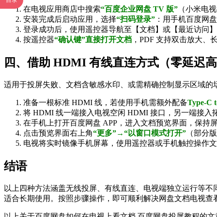
目录
在电视应用商店中搜索
“百度企业网盘 TV 版”
（小米电视搜
安装完成后启动应用，选择
“扫码登录”
：用手机百度网盘
登录成功后，使用遥控器导航至【文档】或【最近访问】
按遥控器
“确认键”直接打开文档
，PDF 支持双击放大、长
四、借助 HDMI 有线直连方式（零延迟
适用于投屏失败、文档含敏感水印、或需精确控制显示区域的场
准备一根标准 HDMI 线，若使用手机需额外配备
Type-C
将 HDMI 线一端接入电视空闲 HDMI 接口，另一端接
在手机上打开百度网盘 APP，进入文档预览界面，保持
点击预览界面右上角
“更多”→“以窗口模式打开”
（部分版
电视将实时镜像手机屏幕，使用遥控器或手机触控操作文
结语
以上四种方法涵盖无线投屏、有线直连、电视端独立运行等不
适合长期使用。按照步骤操作，即可顺利解决网盘文档电视查
以上关于百度网盘如何在电视上看文档 百度网盘投屏教程的