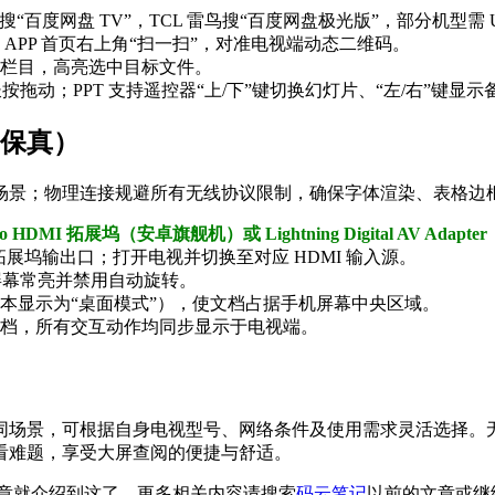
“百度网盘 TV”，TCL 雷鸟搜“百度网盘极光版”，部分机型需 U
 APP 首页右上角“扫一扫”，对准电视端动态二维码。
栏目，高亮选中目标文件。
按拖动；PPT 支持遥控器“上/下”键切换幻灯片、“左/右”键显示
高保真）
景；物理连接规避所有无线协议限制，确保字体渲染、表格边框、公
 to HDMI 拓展坞（安卓旗舰机）或 Lightning Digital AV Adapter
入拓展坞输出口；打开电视并切换至对应 HDMI 输入源。
屏幕常亮并禁用自动旋转。
本显示为“桌面模式”），使文档占据手机屏幕中央区域。
档，所有交互动作均同步显示于电视端。
同场景，可根据自身电视型号、网络条件及使用需求灵活选择。
看难题，享受大屏查阅的便捷与舒适。
文章就介绍到这了，更多相关内容请搜索
码云笔记
以前的文章或继