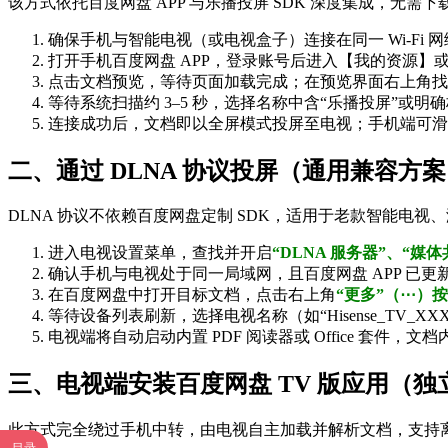
该方式依托百度网盘 APP 与乐播投屏 SDK 深度集成，无需下
确保手机与智能电视（或电视盒子）连接在同一 Wi-Fi 
打开手机百度网盘 APP，登录账号后进入【我的资源】或【文
点击文档预览，等待页面加载完成；在预览界面右上角找
等待系统扫描约 3–5 秒，选择名称中含“乐播投屏”或
连接成功后，文档即以全屏模式投屏至电视；手机端可滑
二、通过 DLNA 协议投屏（通用兼容方
DLNA 协议不依赖百度网盘定制 SDK，适用于老款智能
进入电视设置菜单，查找并开启
“DLNA 服务器”、“媒
确认手机与电视处于同一局域网，且百度网盘 APP 已更
在百度网盘中打开目标文档，点击右上角
“更多”（⋯）
等待设备列表刷新，选择电视名称（如“Hisense_TV_XXXX”
电视端将自动启动内置 PDF 阅读器或 Office 套件
三、电视端安装百度网盘 TV 版应用（
此方式完全绕过手机中转，由电视自主加载并解析文档，支持离