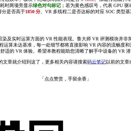
耗时两项旁显示
绿色对勾标记
；若为黄色感叹号，代表 GPU 驱动未启
得分是否高于
1850 分
、VR 多线程二是否达标的对应 SOC 类型
染及实时运算方面的 VR 性能表现。鲁大师 VR 评测模块并
线程运算未达基准，每一处细节都将直接影响 VR 内容的流畅度
定舒适的 VR 体验。希望本教程能助您清晰了解手中设备的 VR
程的文章就介绍到这了，更多相关内容请搜索
码云笔记
以前的文章
「点点赞赏，手留余香」