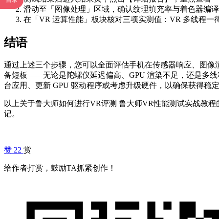
目录
滑动至「图像处理」区域，确认纹理填充率与着色器编译
在「VR 运算性能」板块核对三项实测值：VR 多线程一
结语
通过上述三个步骤，您可以全面评估手机在传感器响应、图像渲
备短板——无论是陀螺仪延迟偏高、GPU 渲染不足，还是多
台应用、更新 GPU 驱动程序或考虑升级硬件，以确保获得稳
以上关于鲁大师如何进行VR评测 鲁大师VR性能测试实战教
记。
赞
22
赏
给作者打赏，鼓励TA抓紧创作！