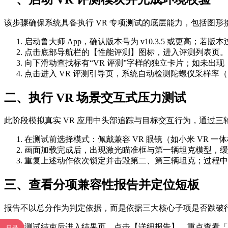
该步骤确保系统具备执行 VR 专项测试的底层能力，包括图
启动鲁大师 App，确认版本号为 v10.3.5 或更高；若
点击底部导航栏的【性能评测】图标，进入评测列表页。
向下滑动查找标有“VR 评测”字样的独立卡片；如未出
点击进入 VR 评测引导页，系统自动检测陀螺仪采样率（需
二、执行 VR 场景交互式压力测试
此阶段模拟真实 VR 应用中头部追踪与目标交互行为，通过
在测试前选择模式：佩戴兼容 VR 眼镜（如小米 VR 一体机
画面加载完成后，出现激光瞄准框与第一辆坦克模型，缓
重复上述动作依次锁定并击毁第二、第三辆坦克；过程中
三、查看分项兼容性报告并定位短板
报告不以总分作为判定依据，而是依据三大核心子项是否跌破行业
测试结束后进入结果页，点击【详细报告】，重点查看「