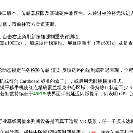
形接口版本、传感器权限及基础硬件兼容性。未通过校验将无法进
版本过低，请前往官方渠道更新。
现，点击右上角刷新按钮强制重载评测项。
≥100Hz）、加速度计稳定性、屏幕刷新率（需≥60Hz）及是否
三轮动态锁定任务检验传感-渲染-反馈链路的端到端延迟表现，全
或符合 Cardboard 标准的盒子），或启用无眼镜横屏模式。
慢平移手机使红点精确覆盖坦克中心区域，保持静止状态至少 3
若帧数持续低于
45FPS
或界面弹出延迟闪烁提示，则表明 GPU
基线阈值来判断设备是否真正适配 VR 场景，任一子项未达标
传感效率」板块中陀螺仪响应时间是否 ≤
12ms
、加速传感器抖动