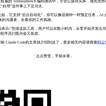
权威的 TerminalBench 编码测试中，尽管它拔得头筹，领先优势却并
在“好用”这件事上下足功夫。
。比如，它支持“后台自动化”，你可以像设闹钟一样预定任务，A
脉脉的沟通者，全看你的工作风格。
他表示:“凭借这款工具，用户可以在数小时内，从零开始开发出
要让程序员们既兴奋又焦虑。
2 模型对标 Claude Code的文章就介绍到这了，更多相关内容请搜索
码云
「点点赞赏，手留余香」