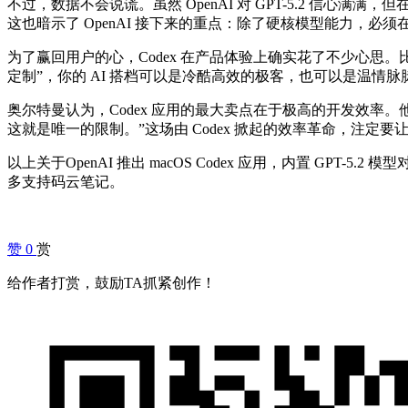
不过，数据不会说谎。虽然 OpenAI 对 GPT-5.2 信心满满，但在
这也暗示了 OpenAI 接下来的重点：除了硬核模型能力，必须
为了赢回用户的心，Codex 在产品体验上确实花了不少心思
定制”，你的 AI 搭档可以是冷酷高效的极客，也可以是温情
奥尔特曼认为，Codex 应用的
最大
卖点在于
极高
的开发效率。
这就是
唯一
的限制。”这场由 Codex 掀起的效率革命，注定
以上关于OpenAI 推出 macOS Codex 应用，内置 GPT-5.
多支持码云笔记。
赞
0
赏
给作者打赏，鼓励TA抓紧创作！