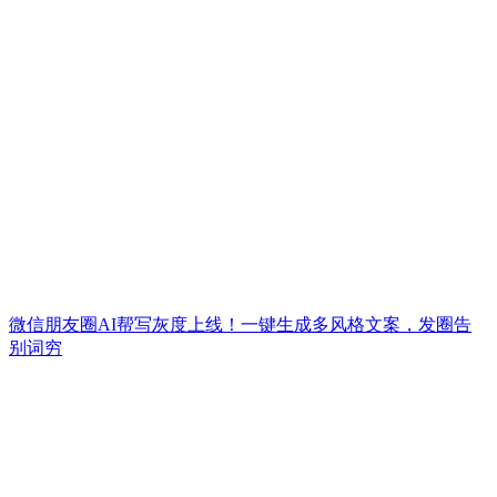
微信朋友圈AI帮写灰度上线！一键生成多风格文案，发圈告
别词穷