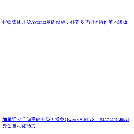
蚂蚁集团开源Avernet基础设施，补齐多智能体协作落地短板
阿里通义千问重磅升级！搭载Qwen3.8-MAX，解锁全流程AI
办公自动化能力