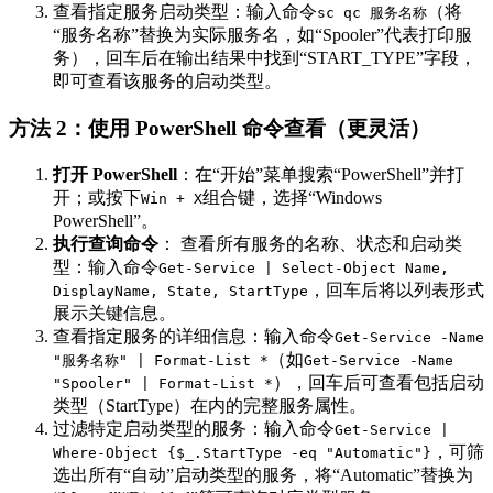
查看指定服务启动类型：输入命令
（将
sc qc 服务名称
“服务名称”替换为实际服务名，如“Spooler”代表打印服
务），回车后在输出结果中找到“START_TYPE”字段，
即可查看该服务的启动类型。
方法 2：使用 PowerShell 命令查看（更灵活）
打开 PowerShell
：在“开始”菜单搜索“PowerShell”并打
开；或按下
组合键，选择“Windows
Win + X
PowerShell”。
执行查询命令
： 查看所有服务的名称、状态和启动类
型：输入命令
Get-Service | Select-Object Name,
，回车后将以列表形式
DisplayName, State, StartType
展示关键信息。
查看指定服务的详细信息：输入命令
Get-Service -Name
（如
"服务名称" | Format-List *
Get-Service -Name
），回车后可查看包括启动
"Spooler" | Format-List *
类型（StartType）在内的完整服务属性。
过滤特定启动类型的服务：输入命令
Get-Service |
，可筛
Where-Object {$_.StartType -eq "Automatic"}
选出所有“自动”启动类型的服务，将“Automatic”替换为