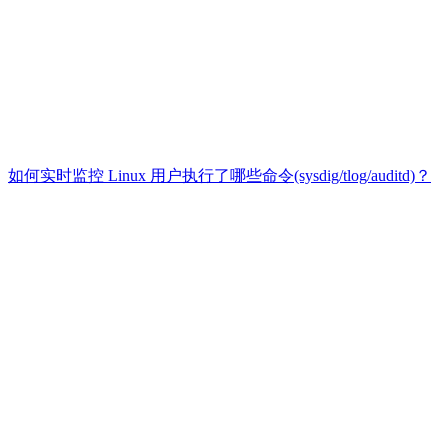
如何实时监控 Linux 用户执行了哪些命令(sysdig/tlog/auditd)？