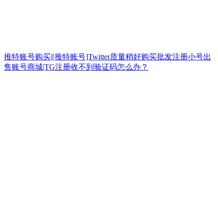
推特账号购买|[推特账号]Twitter质量稍好购买批发注册小号出
售账号商城|TG注册收不到验证码怎么办？