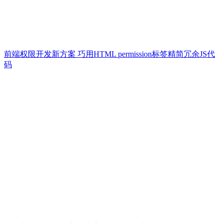
前端权限开发新方案 巧用HTML permission标签精简冗余JS代
码