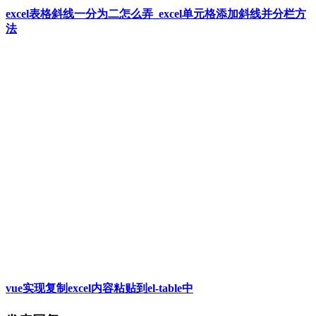
excel表格斜线一分为二怎么弄_excel单元格添加斜线并分栏方
法
vue实现复制excel内容粘贴到el-table中