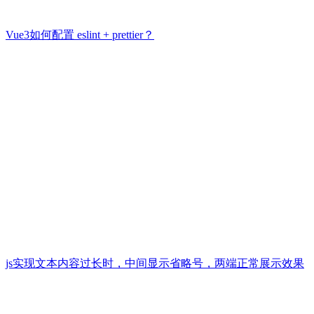
Vue3如何配置 eslint + prettier？
js实现文本内容过长时，中间显示省略号，两端正常展示效果