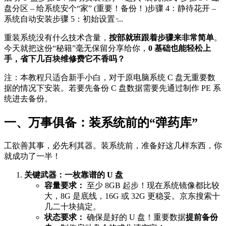
盘分区 – 给系统安个“家” (重要！备份！)步骤 4：静待花开 –
系统自动安装步骤 5：初始设置 ̵...
重装系统没有什么技术含量，
按部就班跟着步骤来非常简单
。
今天就把这份“秘籍”毫无保留分享给你，
0 基础也能轻松上
手，省下几百块维修费它不香吗？
注：本教程只适合新手小白，对于原电脑系统 C 盘无重要数
据的情况下安装。若要先备份 C 盘数据需要先通过制作 PE 系
统进去备份。
一、万事俱备：装系统前的“弹药库”
工欲善其事，必先利其器。装系统前，准备好这几样东西，你
就成功了一半！
关键武器：一枚靠谱的 U 盘
容量要求：
至少 8GB 起步！现在系统镜像都比较
大，8G 是底线，16G 或 32G 更稳妥。京东搜索十
几二十块搞定。
状态要求：
确保是好的 U 盘！重要数据
提前备份