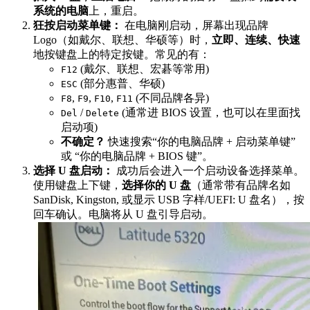
系统的电脑
上，重启。
狂按启动菜单键：
在电脑刚启动，屏幕出现品牌
Logo（如戴尔、联想、华硕等）时，
立即、连续、快速
地按键盘上的特定按键。常见的有：
(戴尔、联想、宏碁等常用)
F12
(部分惠普、华硕)
ESC
,
,
,
(不同品牌各异)
F8
F9
F10
F11
/
(通常进 BIOS 设置，也可以在里面找
Del
Delete
启动项)
不确定？
快速搜索“你的电脑品牌 + 启动菜单键”
或 “你的电脑品牌 + BIOS 键”。
选择 U 盘启动：
成功后会进入一个启动设备选择菜单。
使用键盘上下键，
选择你的 U 盘
（通常带有品牌名如
SanDisk, Kingston, 或显示 USB 字样/UEFI: U 盘名），按
回车确认。电脑将从 U 盘引导启动。