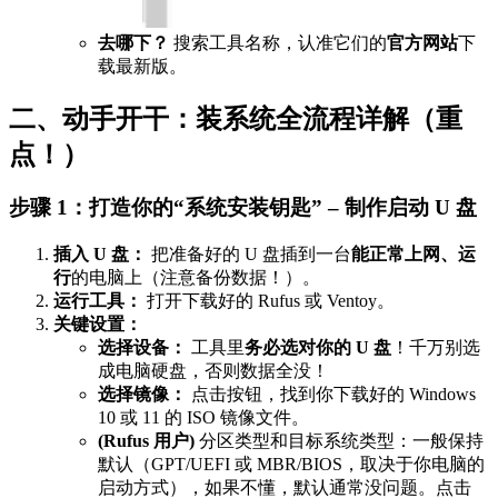
去哪下？
搜索工具名称，认准它们的
官方网站
下
载最新版。
二、动手开干：装系统全流程详解（重
点！）
步骤 1：打造你的“系统安装钥匙” – 制作启动 U 盘
插入 U 盘：
把准备好的 U 盘插到一台
能正常上网、运
行
的电脑上（注意备份数据！）。
运行工具：
打开下载好的 Rufus 或 Ventoy。
关键设置：
选择设备：
工具里
务必选对你的 U 盘
！千万别选
成电脑硬盘，否则数据全没！
选择镜像：
点击按钮，找到你下载好的 Windows
10 或 11 的 ISO 镜像文件。
(Rufus 用户)
分区类型和目标系统类型：一般保持
默认（GPT/UEFI 或 MBR/BIOS，取决于你电脑的
启动方式），如果不懂，默认通常没问题。点击