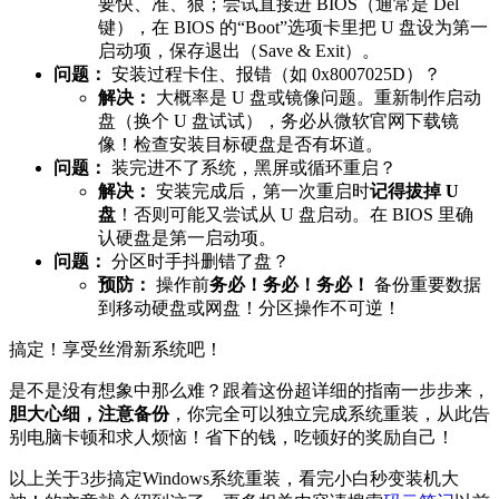
要快、准、狠；尝试直接进 BIOS（通常是 Del
键），在 BIOS 的“Boot”选项卡里把 U 盘设为第一
启动项，保存退出（Save & Exit）。
问题：
安装过程卡住、报错（如 0x8007025D）？
解决：
大概率是 U 盘或镜像问题。重新制作启动
盘（换个 U 盘试试），务必从微软官网下载镜
像！检查安装目标硬盘是否有坏道。
问题：
装完进不了系统，黑屏或循环重启？
解决：
安装完成后，第一次重启时
记得拔掉 U
盘
！否则可能又尝试从 U 盘启动。在 BIOS 里确
认硬盘是第一启动项。
问题：
分区时手抖删错了盘？
预防：
操作前
务必！务必！务必！
备份重要数据
到移动硬盘或网盘！分区操作不可逆！
搞定！享受丝滑新系统吧！
是不是没有想象中那么难？跟着这份超详细的指南一步步来，
胆大心细，注意备份
，你完全可以独立完成系统重装，从此告
别电脑卡顿和求人烦恼！省下的钱，吃顿好的奖励自己！
以上关于3步搞定Windows系统重装，看完小白秒变装机大