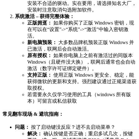
安装不合适的驱动。实在要用，请选择知名大厂，
安装时注意取消勾选附加软件。
系统激活 – 获得完整体验：
正版拥趸：
如果你购买了正版 Windows 密钥，现
在可以在“设置”->“系统”->“激活”中输入密钥激
活。
新电脑预装：
大多数品牌机预装正版 Windows 并
已激活，联网后会自动激活。
原有授权：
如果你电脑上之前有激活过的同版本
Windows（且硬件没大换），联网后通常也会自动
激活（数字许可证绑定硬件）。
支持正版：
使用正版 Windows 更安全、稳定，能
获得微软的更新和支持。强烈建议通过正规渠道获
取授权。
若需要永久仅学习使用的工具（windows 所有版
本）可留言或私信获取
常见翻车现场 & 避坑指南：
问题：
按了启动键没反应？进不去启动菜单？
解决：
确认按键是否正确；重启多试几次，按键