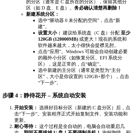
的分区（通常是 C 盘所在的分区），保留其他分
区（如 D 盘、E 盘）。
务必确认清楚再删除！
新建系统分区：
选中“驱动器 0 未分配的空间”，点击“新
建”。
设置大小：
建议给系统盘（C 盘）分配
至少
120GB (128000MB)
或更大！现在的系统和
软件越来越大，太小很快会捉襟见肘。
点击“应用”。Windows 可能会自动创建必要
的额外小分区（如恢复分区、EFI 系统分
区），这是正常的，点“确定”。
选中新建的主分区（通常是类型为“主分
区”，大小是你设置的 120GB+那个），点击
“下一步”。
步骤 4：静待花开 – 系统自动安装
开始安装：
选择好目标分区（新建的 C 盘分区）后，点
击“下一步”。安装程序正式开始复制文件、安装功能和
更新。
耐心等待：
这个过程是全自动的，电脑会自动重启几
次。
期间不要拔掉 U 盘！不要强制关机！
泡杯咖啡，刷