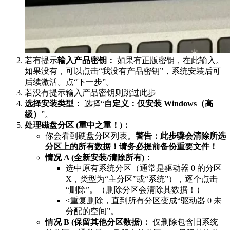
若有提示
输入产品密钥：
如果有正版密钥，在此输入。
如果没有，可以点击“我没有产品密钥”，系统安装后可
后续激活。点“下一步”。
若没有提示输入产品密钥则跳过此步
选择安装类型：
选择“
自定义：仅安装 Windows（高
级）
”。
处理磁盘分区 (重中之重！)：
你会看到硬盘分区列表。
警告：此步骤会清除所选
分区上的所有数据！请务必提前备份重要文件！
情况 A (全新安装/清除所有)：
选中原有系统分区（通常是驱动器 0 的分区
X，类型为“主分区”或“系统”），逐个点击
“删除”。（删除分区会清除其数据！）
<重复删除，直到所有分区变成“驱动器 0 未
分配的空间”。
情况 B (保留其他分区数据)：
仅删除包含旧系统