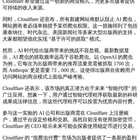
Cloudflare 希望通过这一创新的商业模式，为更多出版者提供
可持续的收入来源。
同时，Cloudflare 还宣布，所有新建网站将默认阻止 AI 爬虫，
网站拥有者必须单独授予某些爬虫权限。这一措施得到了包括
康泰纳仕、时代杂志、美国新闻社等多家大型出版商的支持，
大家都期望借此实现 “基于许可的抓取” 模式。
然而，AI 时代给出版商带来的挑战不容忽视。
最新
数据显
示，AI 爬虫的抓取频率远高于谷歌爬虫。以 OpenAI 的爬虫
为例，它每次为出版商带来的推荐流量竟需被抓取 1700 次，
而 Anthropic 更是需要 73，000 次。这使得出版商在依赖用户
访问网站的商业模式上面临严峻考验。
Cloudflare 还表示，该市场的真正潜力在于未来 “智能代理” 的
广泛应用。想象一下，用户通过智能代理程序获取
最新
的科研
成果或法律信息，而这些代理程序可以按需为优质内容付费。
参与这一实验的 AI 公司和出版商需在 Cloudflare 上注册账
户，通过平台设定价格和交易。虽然目前没有使用加密货币，
Cloudflare 的 CEO 暗示未来可能会探索使用稳定币进行交易。
Cloudflare 的 “按爬虫付费” 市场为出版者提供了一条新的盈利