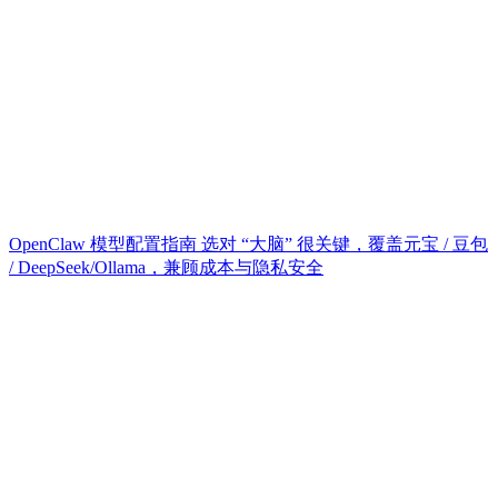
OpenClaw 模型配置指南 选对 “大脑” 很关键，覆盖元宝 / 豆包
/ DeepSeek/Ollama，兼顾成本与隐私安全