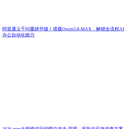
阿里通义千问重磅升级！搭载Qwen3.8-MAX，解锁全流程AI
办公自动化能力
2026 npm大规模供应链蠕虫攻击 原理、风险与应急排查方案