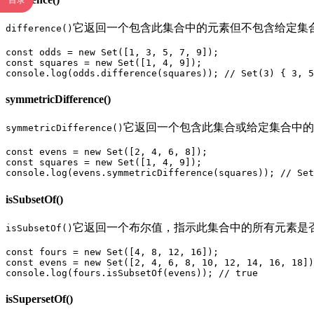
目录
它返回一个包含此集合中的元素但不包含给定集
difference()
const odds = new Set([1, 3, 5, 7, 9]);

const squares = new Set([1, 4, 9]);

console.log(odds.difference(squares)); // Set(3) { 3, 5
symmetricDifference()
它返回一个包含此集合或给定集合中的
symmetricDifference()
const evens = new Set([2, 4, 6, 8]);

const squares = new Set([1, 4, 9]);

console.log(evens.symmetricDifference(squares)); // Set
isSubsetOf()
它返回一个布尔值，指示此集合中的所有元素是
isSubsetOf()
const fours = new Set([4, 8, 12, 16]);

const evens = new Set([2, 4, 6, 8, 10, 12, 14, 16, 18])
console.log(fours.isSubsetOf(evens)); // true
isSupersetOf()