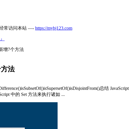
经常访问本站 —-
https://mybj123.com
』
et新增7个方法
个方法
metricDifference()isSubsetOf()isSupersetOf()isDisjointFr
 中的 Set 方法来执行诸如 ...