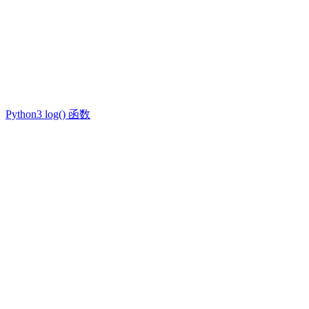
Python3 log() 函数