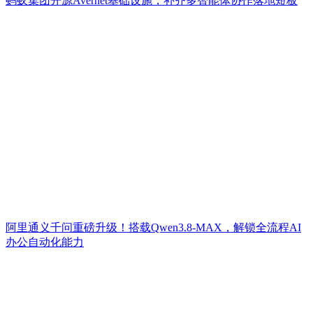
蚂蚁集团开源Avernet基础设施，补齐多智能体协作落地短板
阿里通义千问重磅升级！搭载Qwen3.8-MAX，解锁全流程AI
办公自动化能力