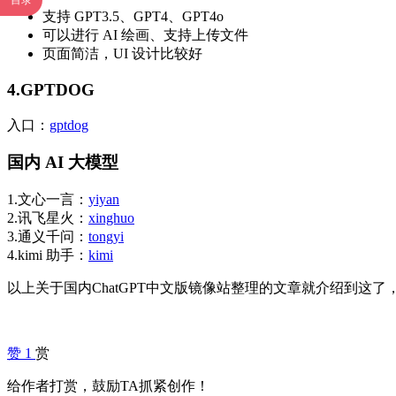
目录
支持 GPT3.5、GPT4、GPT4o
可以进行 AI 绘画、支持上传文件
页面简洁，UI 设计比较好
4.GPTDOG
入口：
gptdog
国内 AI 大模型
1.文心一言：
yiyan
2.讯飞星火：
xinghuo
3.通义千问：
tongyi
4.kimi 助手：
kimi
以上关于国内ChatGPT中文版镜像站整理的文章就介绍到这
赞
1
赏
给作者打赏，鼓励TA抓紧创作！