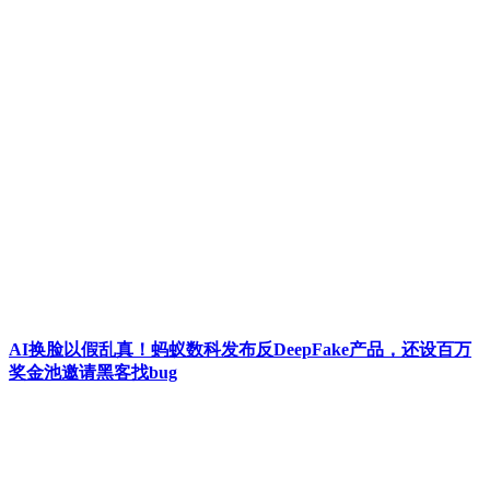
AI换脸以假乱真！蚂蚁数科发布反DeepFake产品，还设百万
奖金池邀请黑客找bug