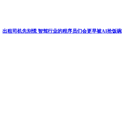
出租司机先别慌 智驾行业的程序员们会更早被AI抢饭碗