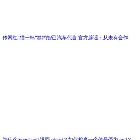
传网红“猫一杯”签约智己汽车代言 官方辟谣：从未有合作
为什么typeof null 返回 object？如何检查一个值是否为 null？