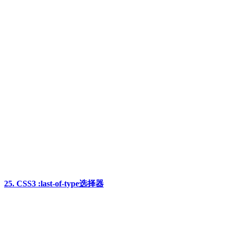
25. CSS3 :last-of-type选择器