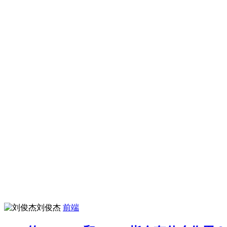
刘俊杰
前端