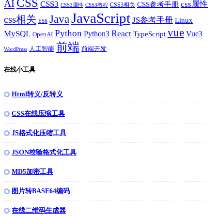
CSS
AI
CSS3
css属性
CSS参考手册
CSS3相关
CSS3属性
CSS3教程
JavaScript
Java
css相关
JS参考手册
Linux
ES6
vue
Python
React
MySQL
Python3
TypeScript
Vue3
OpenAI
前端
人工智能
前端开发
WordPress
在线小工具
Html转义/反转义
CSS在线压缩工具
JS格式化压缩工具
JSON校验格式化工具
MD5加密工具
图片转BASE64编码
在线二维码生成器