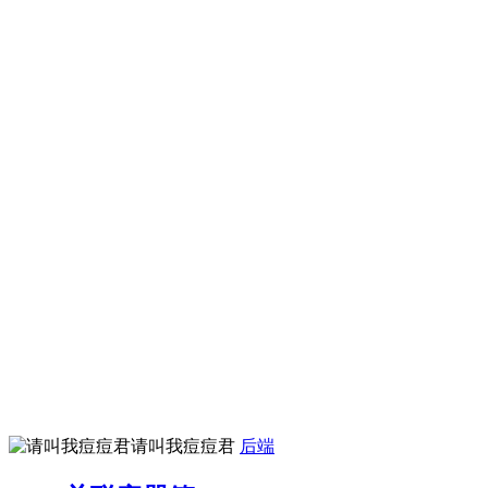
请叫我痘痘君
后端