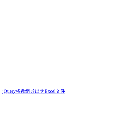
jQuery将数组导出为Excel文件