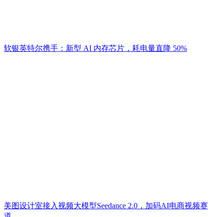
软银英特尔携手：新型 AI 内存芯片，耗电量直降 50%
美图设计室接入视频大模型Seedance 2.0，加码AI电商视频赛
道