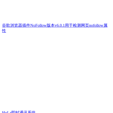
谷歌浏览器插件NoFollow版本v6.0.1用于检测网页nofollow属
性
HuLa即时通讯系统