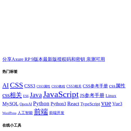
分享Axure RP 9版本最新版授权码和密钥 亲测可用
热门标签
CSS
AI
CSS3
css属性
CSS参考手册
CSS3相关
CSS3属性
CSS3教程
JavaScript
Java
css相关
JS参考手册
Linux
ES6
vue
Python
React
MySQL
Python3
TypeScript
Vue3
OpenAI
前端
人工智能
前端开发
WordPress
在线小工具