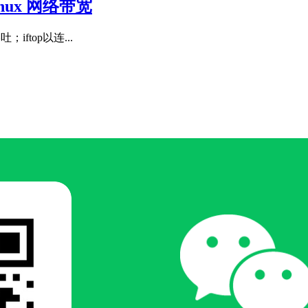
Linux 网络带宽
ftop以连...